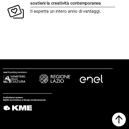
sostieni la creatività contemporanea
ti aspetta un intero anno di vantaggi.