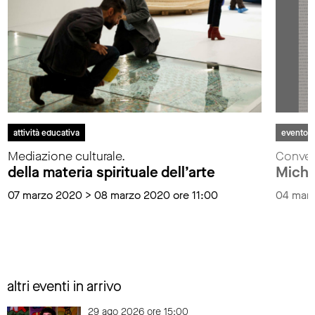
attività educativa
evento
Mediazione culturale.
Convers
della materia spirituale dell’arte
Micha
07 marzo 2020 > 08 marzo 2020 ore 11:00
04 marz
altri eventi in arrivo
29 ago 2026 ore 15:00