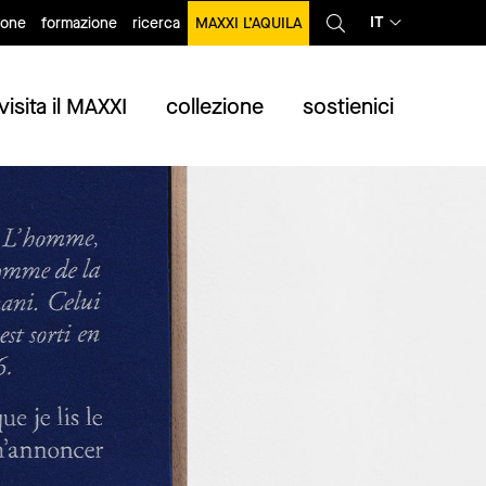
IT
ione
formazione
ricerca
MAXXI L’AQUILA
visita il MAXXI
collezione
sostienici