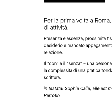
lunedì
chiuso
Per la prima volta a Roma, 
da
martedì
a
domenica
11 – 19
di attività.
la biglietteria è aperta fino a un’ora
Presenza e assenza, prossimità fis
avviso chiusure straordinare
desiderio e mancato appagamento: 
La mostra “The Large Glass”resterà 
relazione.
La mostra “Andrea Pazienza. Non semp
Ci scusiamo per il disagio.
Il “con” e il “senza” – una person
la complessità di una pratica fonda
maggiori informazioni
scrittura.
in testata: Sophie Calle, Elle est
Perrotin