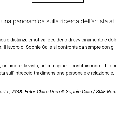
una panoramica sulla ricerca dell’artista att
 prima della chiusura del Museo
ica e distanza emotiva, desiderio di avvicinamento e dolo
il lavoro di Sophie Calle si confronta da sempre con gli
chiusa da giovedì 25 giugno a giovedì 3 settembre.
re si muore” resterà chiusa da giovedì 30 luglio a martedì 1 se
a, un amore, la vista, un’immagine – costituiscono il filo
ta sull’intreccio tra dimensione personale e relazionale, r
 morte , 2018. Foto: Claire Dorn © Sophie Calle / SIAE Rom