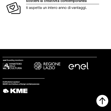
sostieni la creatività contemporanea
ti aspetta un intero anno di vantaggi.