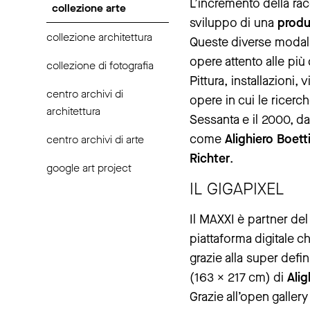
L’incremento della racc
collezione arte
sviluppo di una
produ
collezione architettura
Queste diverse modali
opere attento alle più 
collezione di fotografia
Pittura, installazioni,
centro archivi di
opere in cui le ricerch
architettura
Sessanta e il 2000, da a
come
Alighiero Boet
centro archivi di arte
Richter
.
google art project
IL GIGAPIXEL
Il MAXXI è partner de
piattaforma digitale c
grazie alla super defin
(163 x 217 cm) di
Alig
Grazie all’open galle