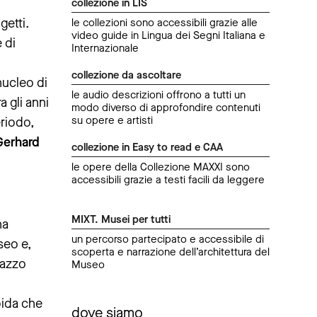
collezione in LIS
getti.
le collezioni sono accessibili grazie alle
video guide in Lingua dei Segni Italiana e
 di
Internazionale
collezione da ascoltare
nucleo di
le audio descrizioni offrono a tutti un
a gli anni
modo diverso di approfondire contenuti
su opere e artisti
eriodo,
Gerhard
collezione in Easy to read e CAA
le opere della Collezione MAXXI sono
accessibili grazie a testi facili da leggere
MIXT. Musei per tutti
na
un percorso partecipato e accessibile di
seo e,
scoperta e narrazione dell’architettura del
razzo
Museo
bida che
dove siamo