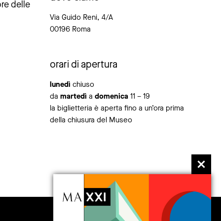
ore delle
Via Guido Reni, 4/A
00196 Roma
orari di apertura
lunedì
chiuso
da
martedì
a
domenica
11 – 19
la biglietteria è aperta fino a un’ora prima
della chiusura del Museo