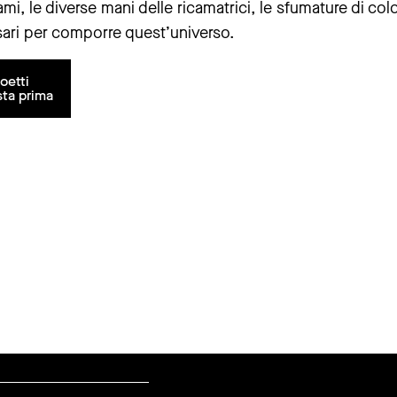
cami, le diverse mani delle ricamatrici, le sfumature di col
ssari per comporre quest’universo.
oetti
sta prima