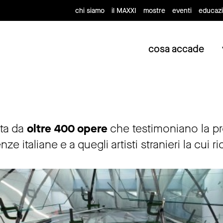
chi siamo
il MAXXI
mostre
eventi
educaz
cosa accade
ita da
oltre 400 opere
che testimoniano la pr
e italiane e a quegli artisti stranieri la cui r