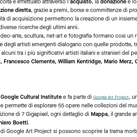
olta è effettuato attraverso l’
acquisto
, la
donazione
e lo
zione diretta
, grazie a premi, borse e committenze di pro
tà di acquisizione permettono la creazione di un insieme
diverse ricerche degli ultimi anni.
 video-arte, scultura, net-art e fotografia formano così un 
e degli artisti emergenti dialogano con quelle prodotte, tr
lcuni tra i più significativi artisti italiani e stranieri del p
ti, Francesco Clemente, William Kentridge, Mario Merz, 
l
Google Cultural Institute
e fa parte di
, u
Google Art Project
he permette di esplorare 55 opere nelle collezioni del mu
izione di 7 Gigapixel, ogni dettaglio di
Mappa
, il grande a
hiero Boetti
.
ry di Google Art Project si possono scoprire la trama mor