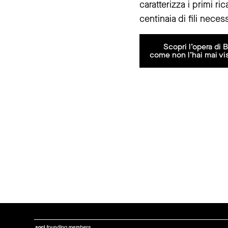
caratterizza i primi ri
centinaia di fili nece
Scopri l’opera di B
come non l’hai mai vi