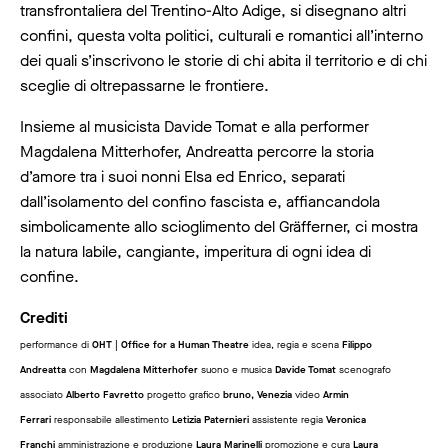
transfrontaliera del Trentino-Alto Adige, si disegnano altri
confini, questa volta politici, culturali e romantici all’interno
dei quali s’inscrivono le storie di chi abita il territorio e di chi
sceglie di oltrepassarne le frontiere.
Insieme al musicista Davide Tomat e alla performer
Magdalena Mitterhofer, Andreatta percorre la storia
d’amore tra i suoi nonni Elsa ed Enrico, separati
dall’isolamento del confino fascista e, affiancandola
simbolicamente allo scioglimento del Gräfferner, ci mostra
la natura labile, cangiante, imperitura di ogni idea di
confine.
Crediti
performance di
OHT | Office for a Human Theatre
idea, regia e scena
Filippo
Andreatta
con
Magdalena Mitterhofer
suono e musica
Davide Tomat
scenografo
associato
Alberto Favretto
progetto grafico
bruno, Venezia
video
Armin
Ferrari
responsabile allestimento
Letizia Paternieri
assistente regia
Veronica
Franchi
amministrazione e produzione
Laura Marinelli
promozione e cura
Laura