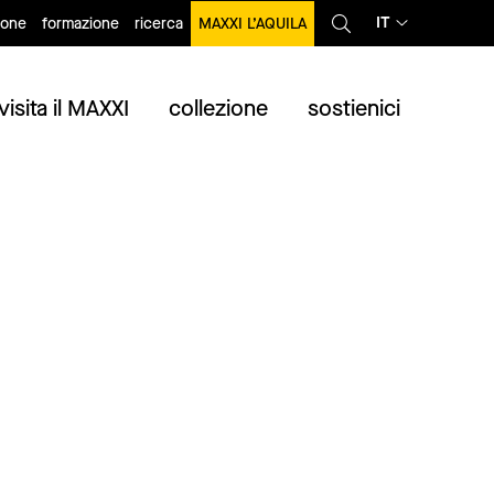
IT
ione
formazione
ricerca
MAXXI L’AQUILA
visita il MAXXI
collezione
sostienici