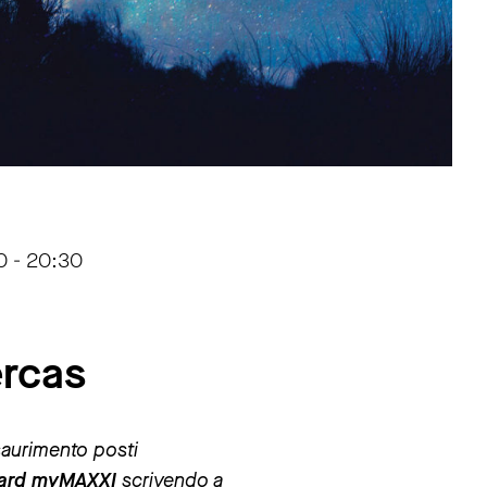
0 - 20:30
ercas
saurimento posti
la card myMAXXI
scrivendo a