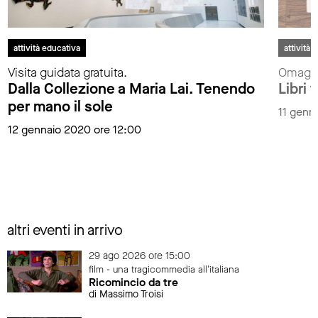
attività educativa
attività 
Visita guidata gratuita.
Omaggi
Dalla Collezione a Maria Lai. Tenendo
Libri t
per mano il sole
11 genn
12 gennaio 2020 ore 12:00
altri eventi in arrivo
29 ago 2026 ore 15:00
film - una tragicommedia all'italiana
Ricomincio da tre
di Massimo Troisi