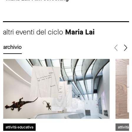
altri eventi del ciclo
Maria Lai
archivio
attività educativa
attività 