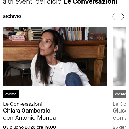
altri eventi del ciclo
Le Conversazioni
archivio
evento
evento
Le Conversazioni
Le Con
Chiara Gamberale
Giuse
con Antonio Monda
con A
03 giugno 2026 ore 19:00
25 genn