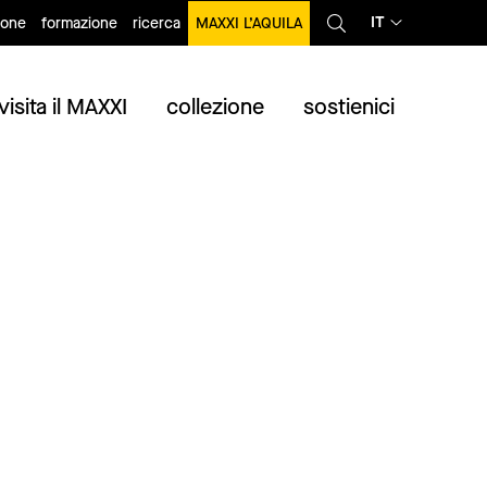
IT
ione
formazione
ricerca
MAXXI L’AQUILA
visita il MAXXI
collezione
sostienici