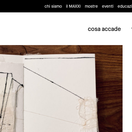
chi siamo
il MAXXI
mostre
eventi
educaz
cosa accade