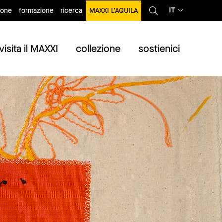
IT
ione
formazione
ricerca
MAXXI L’AQUILA
visita il MAXXI
collezione
sostienici