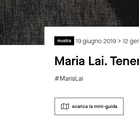
19 giugno 2019 > 12 ge
mostra
Maria Lai. Tene
#MariaLai
scarica la mini-guida
lunedì
chiuso