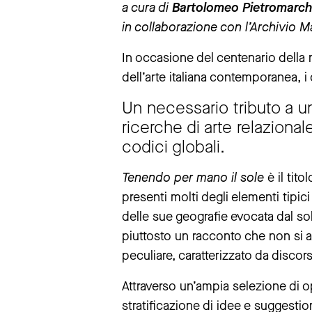
a cura di
da
martedì
Bartolomeo Pietromarchi,
a
domenica
11 – 19
la biglietteria è aperta fino a un’ora
in collaborazione con l’Archivio M
avviso chiusure straordinare
In occasione del centenario della n
La mostra “The Large Glass”resterà 
dell’arte italiana contemporanea, i
La mostra “Andrea Pazienza. Non semp
Un necessario tributo a un
Ci scusiamo per il disagio.
ricerche di arte relazional
codici globali.
maggiori informazioni
Tenendo per mano il sole
è il tit
presenti molti degli elementi tipici
delle sue geografie evocata dal s
piuttosto un racconto che non si a
peculiare, caratterizzato da discor
Attraverso un’ampia selezione di op
stratificazione di idee e suggestio