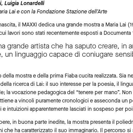
 Luigia Lonardelli
 prima della chiusura del Museo
aria Lai e con la Fondazione Stazione dell’Arte
ascita, il MAXXI dedica una grande mostra a Maria Lai (191
chiusa da giovedì 25 giugno a giovedì 3 settembre.
 cui lavori sono stati recentemente esposti a Documenta 1
re si muore” resterà chiusa da giovedì 30 luglio a martedì 1 se
a grande artista che ha saputo creare, in a
e, un linguaggio capace di coniugare sensibili
olo della mostra e della prima Fiaba cucita realizzata. Sia n
 della ricerca di Lai: il suo interesse per la poesia, il li
ole; la vocazione pedagogica del “tenere per mano”. Non 
ttiene a vincoli puramente cronologici e asseconda un pe
si e intuizioni apparentemente lasciati in sospeso per poi 
ere, in buona parte inedite, la mostra presenta il poliedr
ni che ha caratterizzato il suo immaginario. Il percorso s