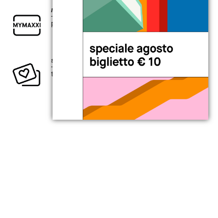
my
MAXXI card
per chi è curioso di esplorare il presente.
sostieni la creatività contemporanea
ti aspetta un intero anno di vantaggi.