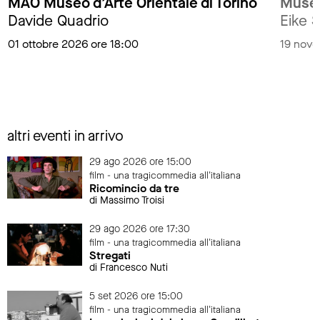
MAO Museo d’Arte Orientale di Torino
Museo
Davide Quadrio
Eike 
01 ottobre 2026 ore 18:00
19 nove
altri eventi in arrivo
29 ago 2026 ore 15:00
film - una tragicommedia all'italiana
Ricomincio da tre
di Massimo Troisi
29 ago 2026 ore 17:30
film - una tragicommedia all'italiana
Stregati
di Francesco Nuti
5 set 2026 ore 15:00
film - una tragicommedia all'italiana