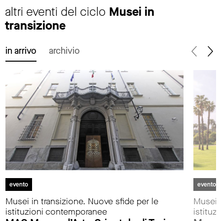
altri eventi del ciclo
Musei in
transizione
in arrivo
archivio
evento
evento
Musei in transizione. Nuove sfide per le
Musei i
istituzioni contemporanee
istitu