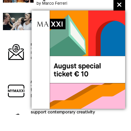
by Marco Ferreri
19 Sep 2026 > 20 Sep 2026
performance
Alessandro Sciarroni
AUGUSTO_expanded tiny version
newsletter
subscribe to our newsletter and keep up to
date with what’s going on at MAXXI
my
MAXXI card
for those interested in exploring the
present
support contemporary creativity
a full year of benefits awaits you