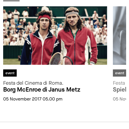
event
event
Festa del Cinema di Roma.
Festa 
Borg McEnroe di Janus Metz
Spiel
05 November 2017 05.00 pm
05 Nov