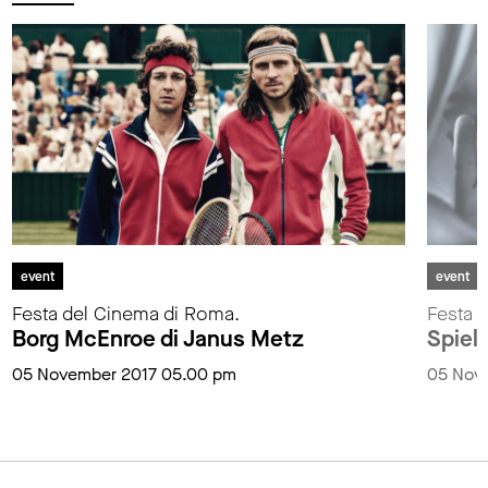
event
event
Festa del Cinema di Roma.
Festa 
Borg McEnroe di Janus Metz
Spiel
05 November 2017 05.00 pm
05 Nov