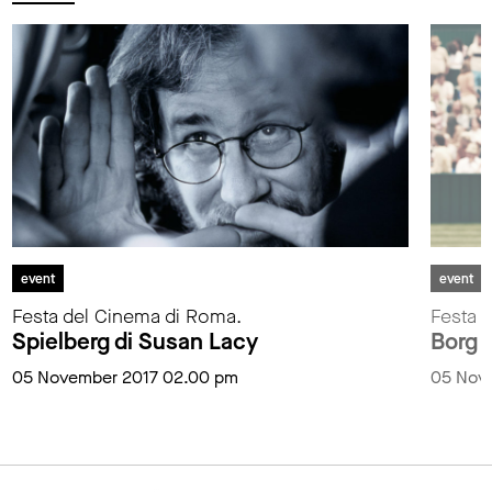
event
event
Festa del Cinema di Roma.
Festa 
Spielberg di Susan Lacy
Borg 
05 November 2017 02.00 pm
05 Nov