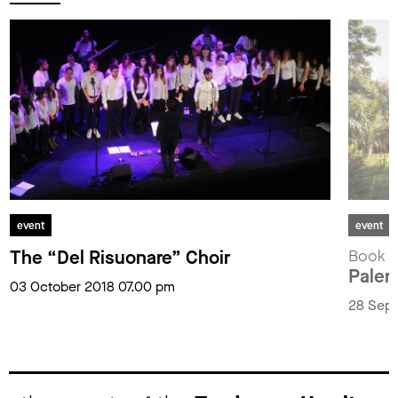
event
event
The “Del Risuonare” Choir
Book p
Paler
03 October 2018 07.00 pm
28 Sept