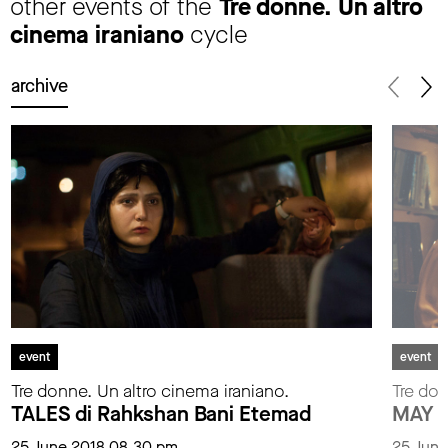
other events of the
Tre donne. Un altro
cinema iraniano
cycle
archive
event
event
Tre donne. Un altro cinema iraniano.
Tre don
TALES di Rahkshan Bani Etemad
MAY L
25 June 2018 08.30 pm
25 June