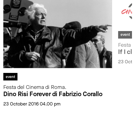
event
Festa 
If I c
23 Octo
event
Festa del Cinema di Roma.
Dino Risi Forever di Fabrizio Corallo
23 October 2016 04.00 pm