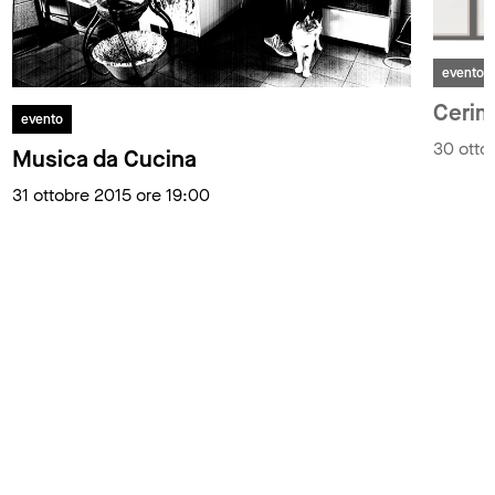
evento
Cerim
evento
30 otto
Musica da Cucina
31 ottobre 2015 ore 19:00