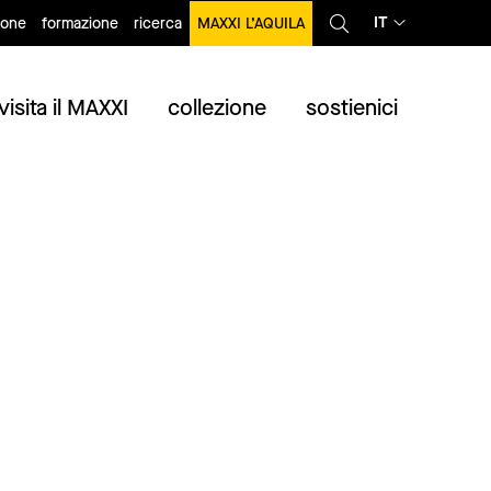
IT
ione
formazione
ricerca
MAXXI L’AQUILA
visita il MAXXI
collezione
sostienici