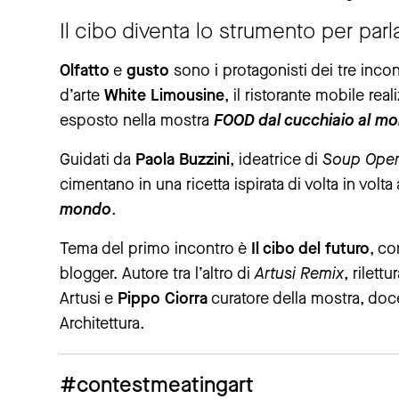
Il cibo diventa lo strumento per parla
Olfatto
e
gusto
sono i protagonisti dei tre incon
d’arte
White Limousine
, il ristorante mobile re
esposto nella mostra
FOOD dal cucchiaio al m
Guidati da
Paola Buzzini
, ideatrice di
Soup Ope
cimentano in una ricetta ispirata di volta in volt
mondo
.
Tema del primo incontro è
Il cibo del futuro
, c
blogger. Autore tra l’altro di
Artusi Remix
, rilett
Artusi e
Pippo Ciorra
curatore della mostra, doce
Architettura.
#contestmeatingart