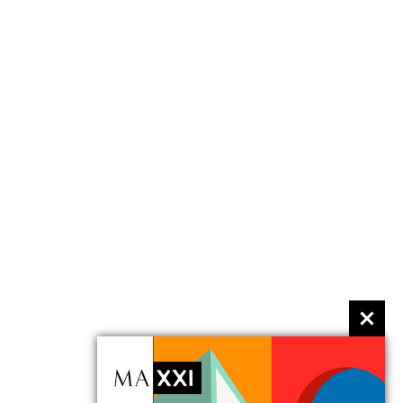
evento
#ContestMeatingArt
10 giugno 2015 > 09 luglio 2015 ore 18:00