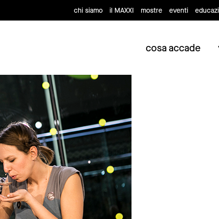
chi siamo
il MAXXI
mostre
eventi
educaz
cosa accade