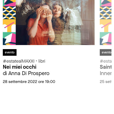
evento
evento
#estatealMAXXI • libri
#estat
Nei miei occhi
Saint
di Anna Di Prospero
Innen
28 settembre 2022 ore 19:00
25 sett