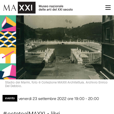
Stadio dei Marmi, foto © Collezione MAXXI Architettura. Archivio Enrico
Del Debbio.
venerdì 23 settembre 2022 ore 19:00 - 20:00
evento
#estatealMAXXI • libri