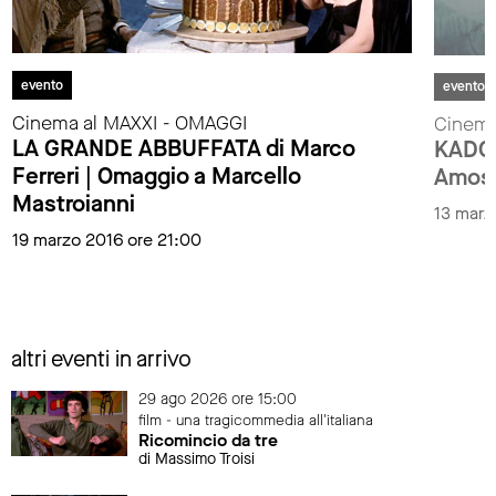
evento
evento
Cinema al MAXXI - OMAGGI
Cinema
LA GRANDE ABBUFFATA di Marco
KADOS
Ferreri | Omaggio a Marcello
Amos 
Mastroianni
13 marz
19 marzo 2016 ore 21:00
altri eventi in arrivo
29 ago 2026 ore 15:00
film - una tragicommedia all'italiana
Ricomincio da tre
di Massimo Troisi