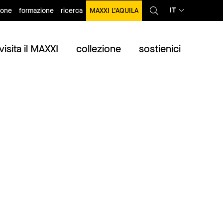
IT
ione
formazione
ricerca
MAXXI L’AQUILA
visita il MAXXI
collezione
sostienici