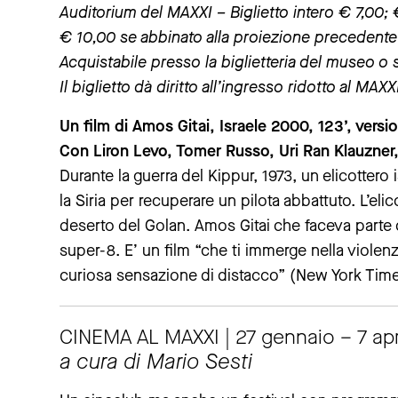
Auditorium del MAXXI – Biglietto intero € 7,00; 
€ 10,00 se abbinato alla proiezione precedente 
Acquistabile presso la biglietteria del museo o s
Il biglietto dà diritto all’ingresso ridotto al MA
Un film di Amos Gitai, Israele 2000, 123’, version
Con Liron Levo, Tomer Russo, Uri Ran Klauzner
Durante la guerra del Kippur, 1973, un elicotter
la Siria per recuperare un pilota abbattuto. L’eli
deserto del Golan. Amos Gitai che faceva parte d
super-8. E’ un film “che ti immerge nella violen
curiosa sensazione di distacco” (New York Tim
CINEMA AL MAXXI | 27 gennaio – 7 apr
a cura di Mario Sesti