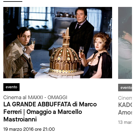
evento
evento
Cinema al MAXXI - OMAGGI
Cinema
LA GRANDE ABBUFFATA di Marco
KADOS
Ferreri | Omaggio a Marcello
Amos 
Mastroianni
13 marz
19 marzo 2016 ore 21:00