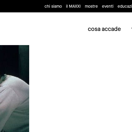
chi siamo
il MAXXI
mostre
eventi
educaz
cosa accade