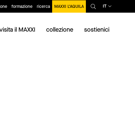
IT
ione
formazione
ricerca
MAXXI L’AQUILA
visita il MAXXI
collezione
sostienici