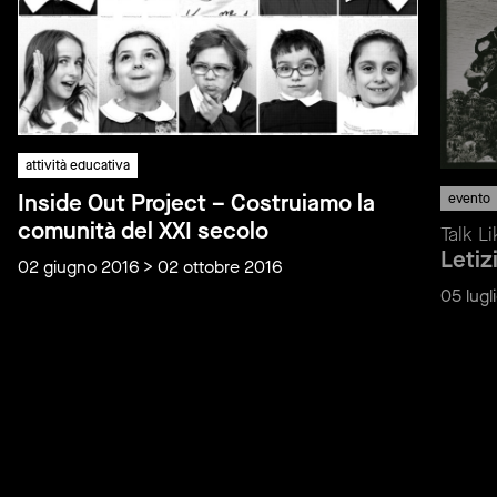
attività educativa
Inside Out Project – Costruiamo la
evento
comunità del XXI secolo
Talk L
Letiz
02 giugno 2016 > 02 ottobre 2016
05 lugl