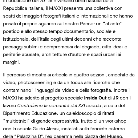
In occasione del 70° anniversario della nascita della
Repubblica Italiana, il MAXXI presenta una collettiva con
scatti dei maggiori fotografi italiani e internazionali che hanno
posato il proprio sguardo sul nostro Paese: un “atlante”
poetico e allo stesso tempo documentario, sociale e
istituzionale, dell’Italia degli ultimi decenni che racconta
paesaggi sublimi e compromessi dal degrado, città ideali e
periferie abusate, architetture d’autore e spazi urbani ai
margini.
Il percorso di mostra si articola in quattro sezioni, arricchite da
video, photoscreening e da un focus alle ricerche che
contaminano i linguaggi del video e della fotografia. Inoltre il
MAXXI ha aderito al progetto speciale
Inside Out
di
JR
con il
lavoro
Costruiamo la comunità del XXI secolo
, a cura del
Dipartimento Educazione: un caleidoscopio di ritratti
“multietnici” di grande espressività, frutto di un workshop
con la scuola Guido Alessi, installati sulla facciata esterna
della “Palazzina D”, l’ex caserma nella piazza del Museo.