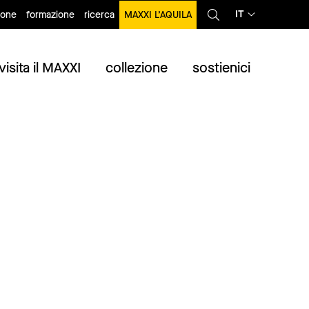
IT
ione
formazione
ricerca
MAXXI L’AQUILA
visita il MAXXI
collezione
sostienici