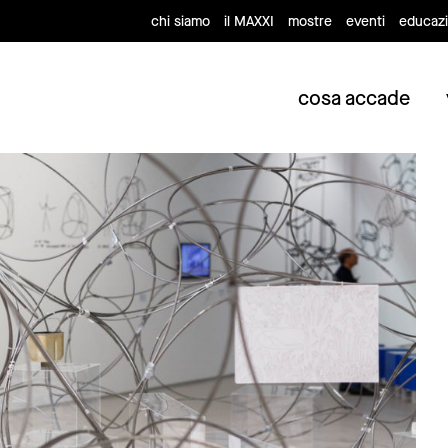
chi siamo
il MAXXI
mostre
eventi
educaz
cosa accade