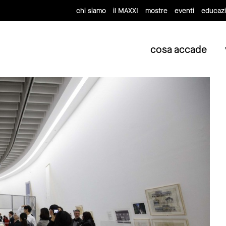
chi siamo
il MAXXI
mostre
eventi
educaz
cosa accade