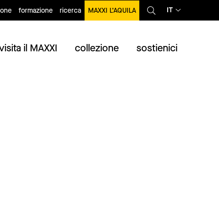
IT
ione
formazione
ricerca
MAXXI L’AQUILA
visita il MAXXI
collezione
sostienici