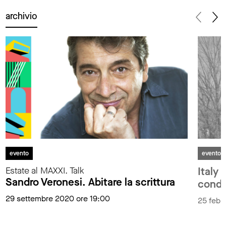
archivio
evento
evento
Estate al MAXXI. Talk
Italy 
Sandro Veronesi. Abitare la scrittura
condo
29 settembre 2020 ore 19:00
25 febb