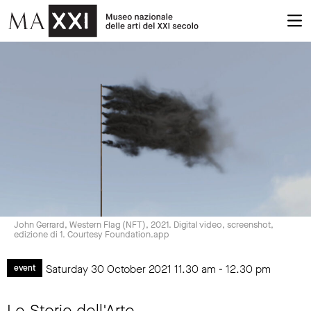
John Gerrard, Western Flag (NFT), 2021. Digital video, screenshot,
edizione di 1. Courtesy Foundation.app
Saturday 30 October 2021
11.30 am
-
12.30 pm
event
Le Storie dell'Arte