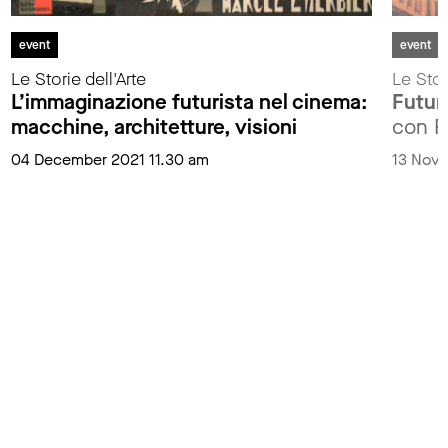
event
event
Le Storie dell'Arte
Le Stor
L’immaginazione futurista nel cinema:
Futur
macchine, architetture, visioni
con R
04 December 2021 11.30 am
13 Nove