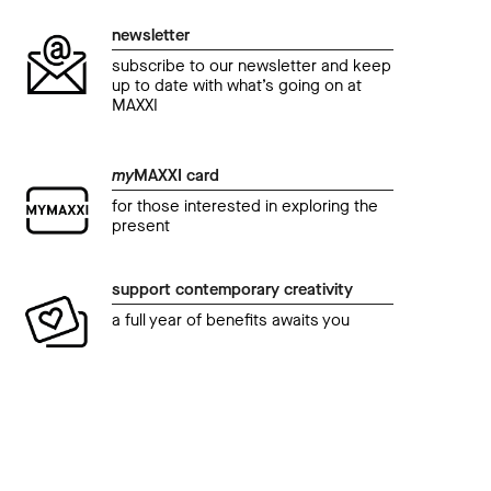
newsletter
subscribe to our newsletter and keep
up to date with what’s going on at
MAXXI
my
MAXXI card
for those interested in exploring the
present
support contemporary creativity
a full year of benefits awaits you
education
online
even
MAXXI in famiglia.
Talk.
Il Teatro del Mondo
Ald
exh
13 March 2021 04.30 pm