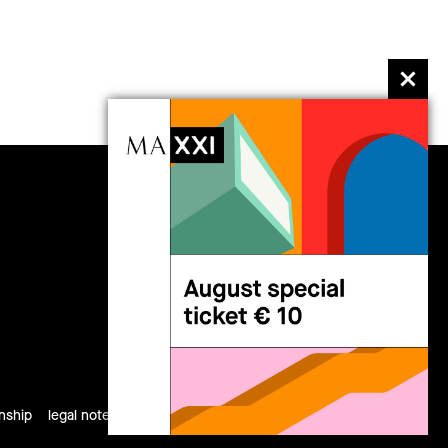
11 D
follow us
rnship
legal notes
privacy
cookies
site map
credits