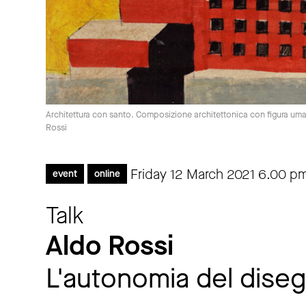
Architettura con santo. Composizione architettonica con figura uma
Rossi
Friday 12 March 2021
6.00 p
event
online
Talk
Aldo Rossi
L'autonomia del dise