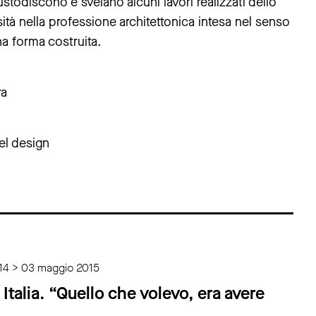
custodiscono e svelano alcuni lavori realizzati dello
tà nella professione architettonica intesa nel senso
na forma costruita.
ra
del design
14 > 03 maggio 2015
 Italia. “Quello che volevo, era avere