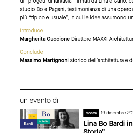
di “progetti di fantasia” firmati da Lina e Carlo, 
studio Bo e Pagani, testimonianza di una operosi
più “tipico e usuale”, in cui le idee assumono u
Introduce
Margherita Guccione
Direttore MAXXI Architettu
Conclude
Massimo Martignoni
storico dell’architettura e 
un evento di
19 dicembre 20
mostra
Lina Bo Bardi in
Storia”