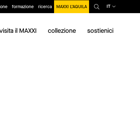
IT
ione
formazione
ricerca
MAXXI L’AQUILA
visita il MAXXI
collezione
sostienici