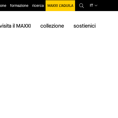
IT
ione
formazione
ricerca
MAXXI L’AQUILA
visita il MAXXI
collezione
sostienici