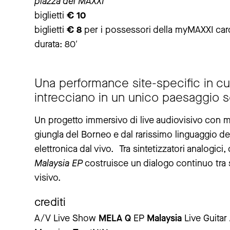
piazza del MAXXI
biglietti
€ 10
biglietti
€ 8
per i possessori della myMAXXI car
durata: 80′
Una performance site-specific in cu
intrecciano in un unico paesaggio s
Un progetto immersivo di live audiovisivo con mus
giungla del Borneo e dal rarissimo linguaggio de
elettronica dal vivo. Tra sintetizzatori analogic
Malaysia EP
costruisce un dialogo continuo tra 
visivo.
crediti
A/V Live Show
MELA Q
EP
Malaysia
Live Guitar