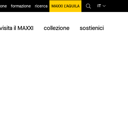
IT
ione
formazione
ricerca
MAXXI L’AQUILA
visita il MAXXI
collezione
sostienici