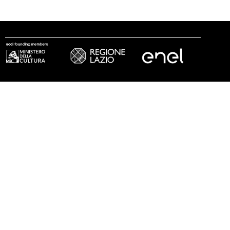
seguici
© 2002 - 2026 Fondazione MAXXI
stampa
trasparenza
lavora con noi
tirocini
note legali