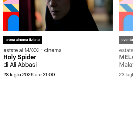
arena cinema tiziano
evento
estate al MAXXI • cinema
estate 
Holy Spider
MELA
di Ali Abbasi
Malay
28 luglio 2026 ore 21:00
23 lugl