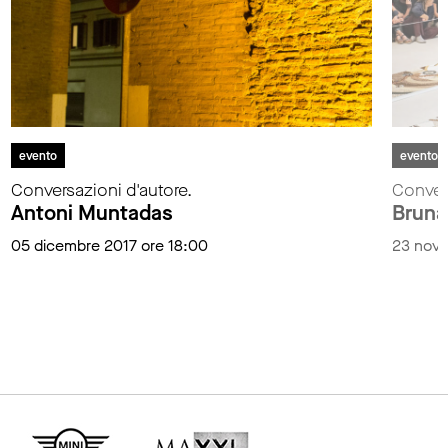
evento
evento
Conversazioni d'autore.
Convers
Antoni Muntadas
Bruna
05 dicembre 2017 ore 18:00
23 nove