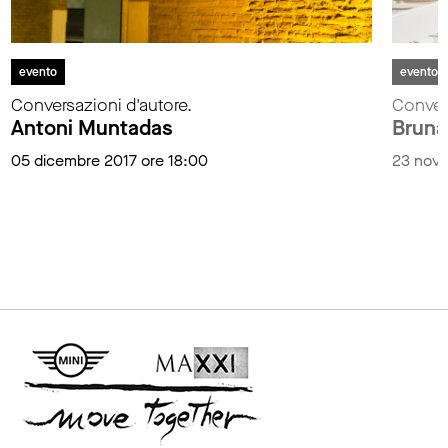
evento
evento
Conversazioni d'autore.
Convers
Antoni Muntadas
Bruna
05 dicembre 2017 ore 18:00
23 nove