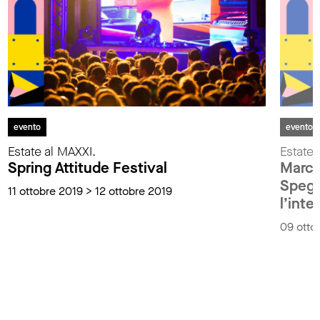
evento
evento
Estate al MAXXI.
Estate 
Spring Attitude Festival
Marco
Spegn
11 ottobre 2019 > 12 ottobre 2019
l’inte
09 otto