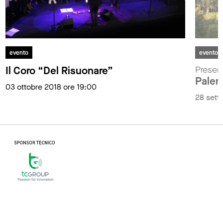
evento
evento
Il Coro “Del Risuonare”
Present
Paler
03 ottobre 2018 ore 19:00
28 sett