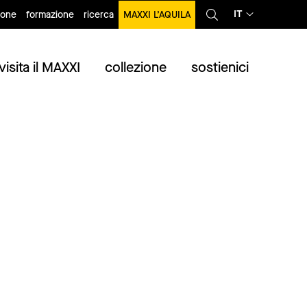
IT
ione
formazione
ricerca
MAXXI L’AQUILA
visita il MAXXI
collezione
sostienici