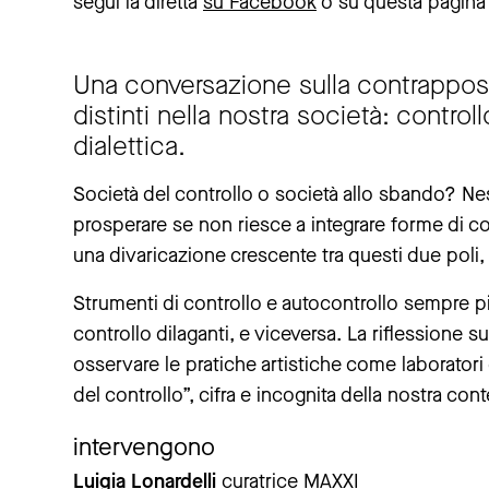
segui la diretta
su Facebook
o su questa pagina
Una conversazione sulla contrapposi
distinti nella nostra società: control
dialettica.
Società del controllo o società allo sbando? N
prosperare se non riesce a integrare forme di co
una divaricazione crescente tra questi due poli, a
Strumenti di controllo e autocontrollo sempre pi
controllo dilaganti, e viceversa. La riflessione 
osservare le pratiche artistiche come laborator
del controllo”, cifra e incognita della nostra co
intervengono
Luigia Lonardelli
curatrice MAXXI