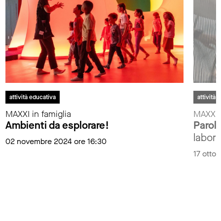
attività educativa
attività 
MAXXI in famiglia
MAXXIp
Ambienti da esplorare!
Parola
laborat
02 novembre 2024 ore 16:30
17 otto