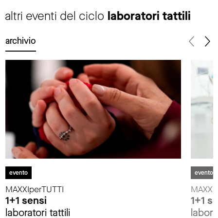
altri eventi del ciclo
laboratori tattili
archivio
evento
evento
MAXXIperTUTTI
MAXXIp
1+1 sensi
1+1 s
laboratori tattili
laborat