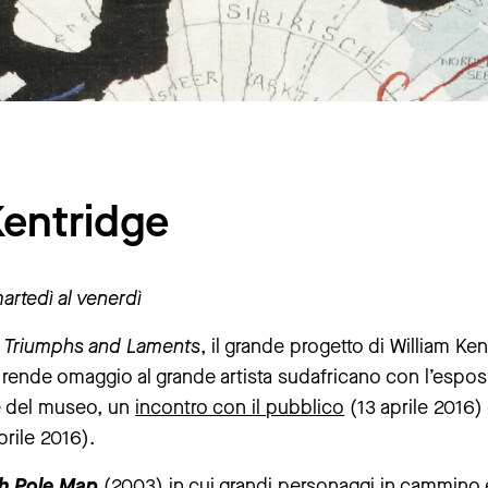
Kentridge
martedì al venerdì
i
Triumphs and Laments
, il grande progetto di William K
I rende omaggio al grande artista sudafricano con l’espos
e del museo, un
incontro con il pubblico
(13 aprile 2016) 
prile 2016).
h Pole Map
(2003) in cui grandi personaggi in cammino e