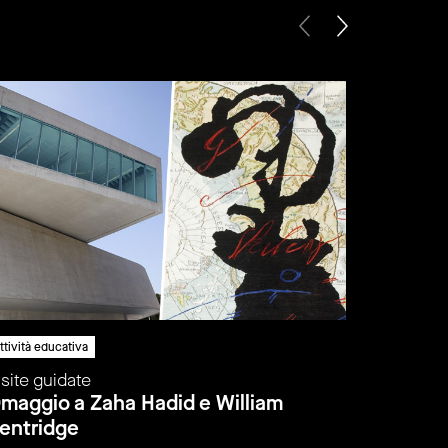
ttività educativa
attività edu
isite guidate
Visite gu
maggio a Zaha Hadid e William
Omaggio
entridge
Kentrid