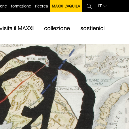
IT
ione
formazione
ricerca
MAXXI L’AQUILA
visita il MAXXI
collezione
sostienici