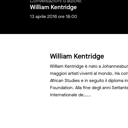
Conversazioni d’autore.
William Kentridge
13 aprile 2016 ore 18:00
Scheda biografica
William Kentridge
William Kentridge è nato a Johannesbur
maggiori artisti viventi al mondo. Ha co
African Studies e in seguito il diploma 
Foundation. Alla fine degli anni Settant
Internationale de…