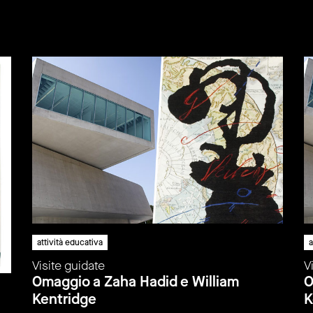
attività educativa
a
Visite guidate
V
Omaggio a Zaha Hadid e William
O
Kentridge
K