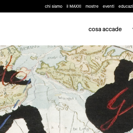
chi siamo
il MAXXI
mostre
eventi
educaz
cosa accade