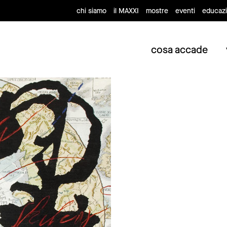
chi siamo
il MAXXI
mostre
eventi
educaz
cosa accade