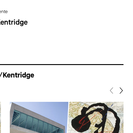
ente
Kentridge
/Kentridge