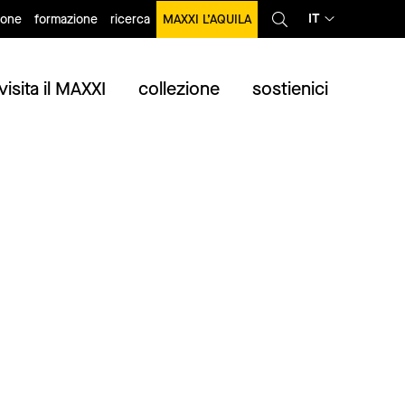
IT
ione
formazione
ricerca
MAXXI L’AQUILA
visita il MAXXI
collezione
sostienici