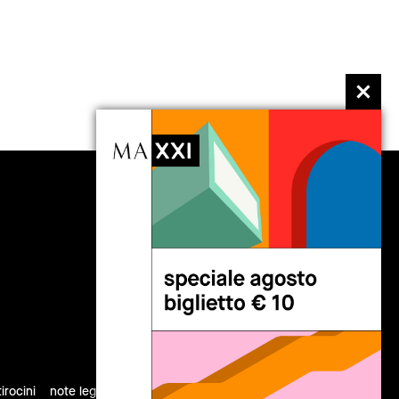
seguici
tirocini
note legali
privacy
cookies
sitemap
credits