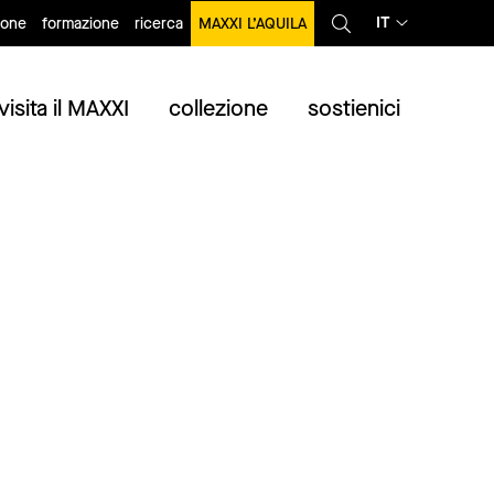
IT
ione
formazione
ricerca
MAXXI L’AQUILA
visita il MAXXI
collezione
sostienici