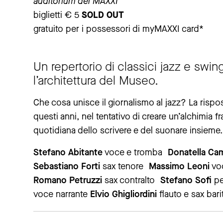
auditorium del MAXXI
biglietti € 5
SOLD OUT
gratuito per i possessori di myMAXXI card*
Un repertorio di classici jazz e swing
l’architettura del Museo.
Che cosa unisce il giornalismo al jazz? La rispo
questi anni, nel tentativo di creare un’alchimia fra
quotidiana dello scrivere e del suonare insieme.
Stefano Abitante
voce e tromba
Donatella Ca
Sebastiano Forti
sax tenore
Massimo Leoni
v
Romano Petruzzi
sax contralto
Stefano Sofi
pe
voce narrante
Elvio Ghigliordini
flauto e sax bar