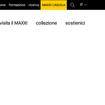
IT
ione
formazione
ricerca
MAXXI L’AQUILA
visita il MAXXI
collezione
sostienici