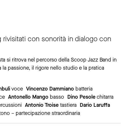
 rivisitati con sonorità in dialogo con
sta si ritrova nel percorso della Scoop Jazz Band in
 la passione, il rigore nello studio e la pratica
mbuli
voce
Vincenzo Dammiano
batteria
oce
Antonello Mango
basso
Dino Pesole
chitarra
rcussioni
Antonio Troise
tastiera
Dario Laruffa
itono – partecipazione straordinaria