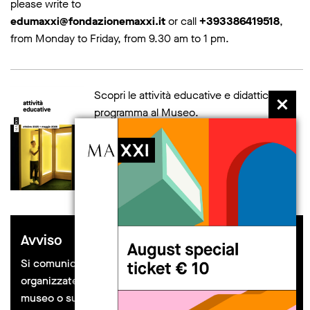
please write to
edumaxxi@fondazionemaxxi.it
or call
+393386419518
,
from Monday to Friday, from 9.30 am to 1 pm.
Scopri le attività educative e didattiche in
programma al Museo.
scarica la brochure
Avviso
Si comunica che eventuali attività educative
organizzate da soggetti esterni al MAXXI, all’interno del
museo o sul piazzale, vanno preventivamente