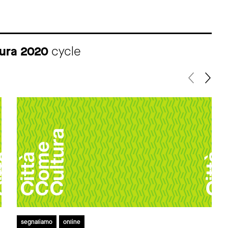
tura 2020
cycle
segnaliamo
online