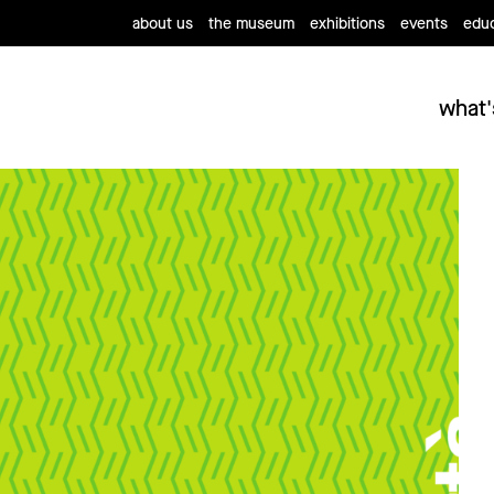
about us
the museum
exhibitions
events
educ
what'