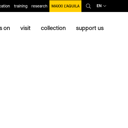
EN
ation
training
research
MAXXI L’AQUILA
s on
visit
collection
support us