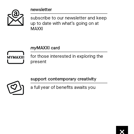
Città Come Cultura.
Citt
newsletter
Ecosistema Taranto. La Cultura della
Cit
subscribe to our newsletter and keep
transizione
14 N
up to date with what’s going on at
MAXXI
27 November 2020
my
MAXXI card
for those interested in exploring the
present
support contemporary creativity
a full year of benefits awaits you